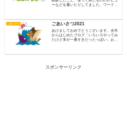
経験したこと、使ってみたもののレビュ
ーなどを書いたりしてました。ワードプ
レスを使ってみようと思って、このブロ
グをはじめました。いままで人並みにい
ろいろやってみたのですが、最近「やっ
ぱり本がいちばんすきなの...
ごあいさつ2021
ごあいさつ
あけましておめでとうございます。去年
からはじめたブログ「いろいろやってみ
たけど本が一番すきだったっぽい」おか
げさまで無事新年を迎えることが出来ま
した。今年も読んだ本の感想や買ったも
の、体験したことを書いていきますので
どうぞよろしくお願いいた...
スポンサーリンク