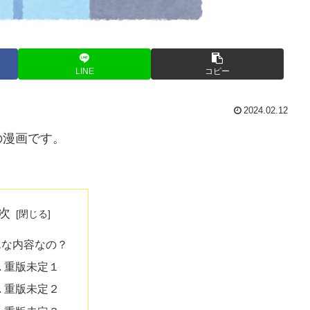
LINE
コピー
2024.02.12
の漫画です。
次
んな内容なの？
重版未定１
重版未定２