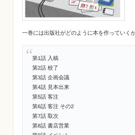
一巻には出版社がどのように本を作っていく
第1話 入稿
第2話 校了
第3話 企画会議
第4話 見本出来
第5話 客注
第6話 客注 その2
第7話 取次
第8話 書店営業