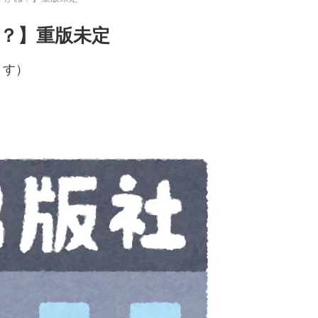
？】重版未定
ます）