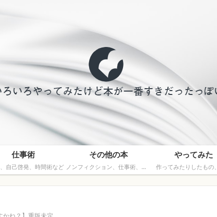
仕事術
その他の本
やってみた
、自己啓発、時間術など
ノンフィクション、仕事術、文芸以外の本
作ってみたりしたもの
すかね？】重版未定