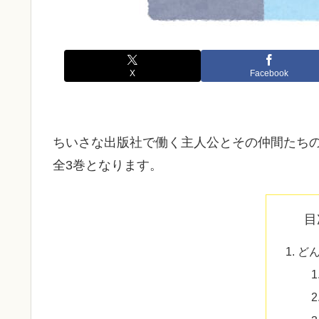
X
Facebook
ちいさな出版社で働く主人公とその仲間たち
全3巻となります。
目
ど