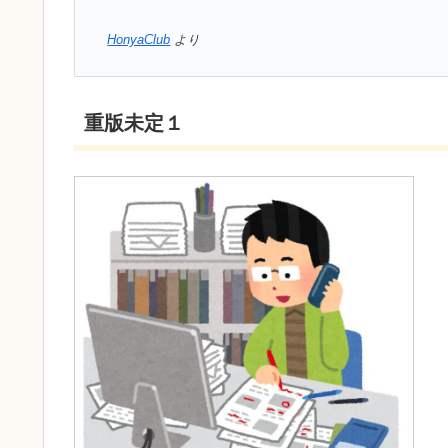
HonyaClub
より
重版未定１