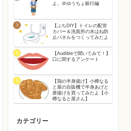
よ。＠ゆうちょ銀行編
【ぷちDIY】トイレの配管
カバー＆洗面所の水はね防
止パネルをつくってみたよ
【Audibleで聞いてみて！】
口に関するアンケート
【鶏の半身揚げ】小樽なる
と屋の自販機で半身あげと
唐揚げを買ってみたよ【小
樽なると屋さん】
カテゴリー