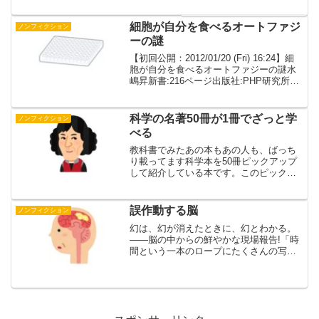
す。どんな内容なの？破壊が進む中、動
物カメラマンと一緒に動物の目を通し
て、もう一度地球環境を見つめ直すシリ
細胞が自分を食べるオートファジ
ノンフィクション
ーズ。2巻は、動物の「死」を観...
ーの謎
【初回公開：2012/01/20 (Fri) 16:24】細
胞が自分を食べるオートファジーの謎水
嶋昇新書:216ページ出版社:PHP研究所
(2011/11/19)言語日本語ISBN-
10:4569800718ISBN-13:978-456...
科学の名著50冊が1冊でざっと学
ノンフィクション
べる
教科書でみたあの本もあの人も、ばっち
り載ってます科学本を50冊ピックアップ
して紹介している本です。このピックア
ップがすごいです。教科書で読んだこと
がある科学者やその著作はもちろん往年
のベストセラーまで網羅されています。
誤作動する脳
ノンフィクション
（過去に既読したものも...
幻は、幻が消えたときに、幻とわかる。
――脳の中からの鮮やかな現場報告!「時
間という一本のロープにたくさんの写真
がぶら下がっている。それをたぐり寄せ
て思い出をつかもうとしても、私にはそ
のロープがない」ケアの拠り所となるの
は、体験した世界を正確...