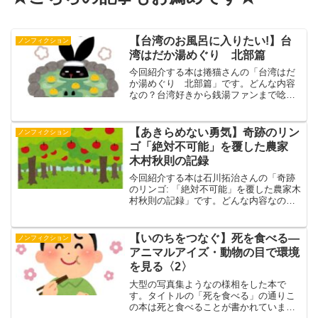
【台湾のお風呂に入りたい!】台
ノンフィクション
湾はだか湯めぐり 北部篇
今回紹介する本は捲猫さんの「台湾はだ
か湯めぐり 北部篇」です。どんな内容
なの？台湾好きから銭湯ファンまで唸ら
せる！ 世界一温泉密度の高い国・台湾
をディープに楽しめ、台北からアクセス
良しな、北投・烏来・金山・紗帽山の湯
【あきらめない勇気】奇跡のリン
ノンフィクション
めぐりガイド１６選。台湾...
ゴ「絶対不可能」を覆した農家
木村秋則の記録
今回紹介する本は石川拓治さんの「奇跡
のリンゴ: 「絶対不可能」を覆した農家木
村秋則の記録」です。どんな内容なの？
リンゴ栽培には農薬が不可欠。誰もが信
じて疑わないその「真実」に挑んだ男が
いた。農家、木村秋則。「死ぬくらいな
【いのちをつなぐ】死を食べる―
ノンフィクション
ら、バカになればいい...
アニマルアイズ・動物の目で環境
を見る〈2〉
大型の写真集ようなの様相をした本で
す。タイトルの「死を食べる」の通りこ
の本は死と食べることが書かれていま