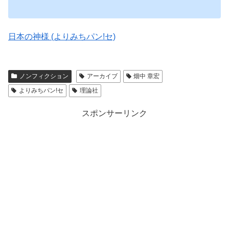
日本の神様 (よりみちパン!セ)
ノンフィクション
アーカイブ
畑中 章宏
よりみちパン!セ
理論社
スポンサーリンク