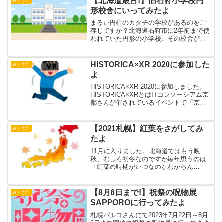
【北海道最古!】旧石狩小学校円
みてきた
形校舎にいってみたよ
まるい円柱のカタチの学校があるのをご
存じですか？北海道石狩市に2年前まで使
われていた円形の小学校、その校舎が昨
年から一般公開されています。円型小学
校ってなあに？円形校舎（えんけいこう
しゃ）とは、ロタンダ（円形建築物）と
HISTORICA×XR 2020に参加した
みてきた
なっている学校の校舎で...
よ
HISTORICA×XR 2020に参加しました。
HISTORICA×XRとはITコンソーシアム京
都さんが催されているイベントで「京都
ヒストリカ国際映画祭」との連動企画と
して行っていたものを今回はオンライン
で開催ということです。11/8開催...
【2021札幌】紅葉をさがしてみ
みてきた
たよ
11月に入りました。北海道ではもう晩
秋、むしろ初冬なのですが毎年思うのは
「紅葉の時期がいつなのかわからん
な？」写真撮りたい！と思ってもよくわ
かってないので一番いい時期に撮影にい
けないということが毎年繰り返してるの
【8月6日まで!】祝祭の呪物展
みてきた
で今年は防備録も兼ねて書きま...
SAPPOROに行ってみたよ
札幌パルコさんにて2023年7月22日～8月