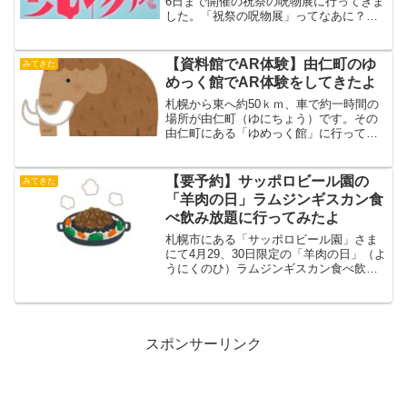
6日まで開催の祝祭の呪物展に行ってきま
した。「祝祭の呪物展」ってなあに？東
京・大阪で大盛況「祝祭の呪物展」札幌
で待望の初開催!!都市ボーイズ はやせや
すひろ氏、オカルトコレクター 田中俊行
【資料館でAR体験】由仁町のゆ
みてきた
氏2人の...
めっく館でAR体験をしてきたよ
札幌から東へ約50ｋｍ、車で約一時間の
場所が由仁町（ゆにちょう）です。その
由仁町にある「ゆめっく館」に行ってき
ました。新型コロナウイルス感染対策を
十分に行い（マスク着用、体温計測、手
洗いなど）また施設の指示に従ったうえ
【要予約】サッポロビール園の
みてきた
での見学を行いました。...
「羊肉の日」ラムジンギスカン食
べ飲み放題に行ってみたよ
札幌市にある「サッポロビール園」さま
にて4月29、30日限定の「羊肉の日」（よ
うにくのひ）ラムジンギスカン食べ飲み
放題に行ってきました。（今年は29、30
日の二日間開催でしたが例年は29日のみ
となっています）サッポロビール園の
「羊肉の日」ラ...
スポンサーリンク