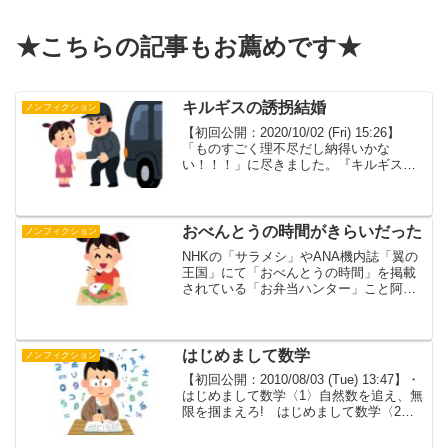
★こちらの記事もお薦めです★
キルギスの誘拐結婚
ノンフィクション
【初回公開：2020/10/02 (Fri) 15:26】
「ものすごく理不尽だし納得いかな
い！！！」に尽きました。『キルギス共
和国（キルギスきょうわこく）、通称キ
ルギスは、中央アジアに位置する旧ソビ
エト連邦の共和制国家である。首都はビ
シュケ...
おべんとうの時間がきらいだった
ノンフィクション
NHKの「サラメシ」やANA機内誌「翼の
王国」にて「おべんとうの時間」を掲載
されている「お弁当ハンター」こと阿部
了さんと阿部直美さん。写真は夫の了さ
ん、本文は妻の直美さん。息の合った連
携でお仕事をされているご夫婦が、なぜ
「おべんとう」の写真...
はじめまして数学
ノンフィクション
【初回公開：2010/08/03 (Tue) 13:47】・
はじめまして数学〈1〉自然数を追え、無
限を掴まえろ! はじめまして数学〈2〉
ベクトルをまわせ、ドミノを倒せ! はじ
めまして数学〈3〉二階建ての数「分数」