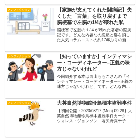
の世界 吉田 武（著） 幻冬...
【家族が支えてくれた闘病記】失
ノンフィクション
くした「言葉」を取り戻すまで
脳梗塞で左脳の1/4が壊れた私
脳梗塞で左脳の１/４が壊れた著者の闘病
記です。どんな内容なの忽然と姿を消し
た人気コラムニストの約17年ぶりの新刊
は、愛と笑いに溢れた120％ポジティブ闘
病記！2009年11月、頭に激痛が走り「く
も膜下出血なので今すぐ開頭手術を」と
【知っていますか】インティマシ
ノンフィクション
診断された...
ー・コーディネーター–正義の味
方じゃないけれど
今回紹介する本は西山ももこさんの「イ
ンティマシー・コーディネーター--正義の
味方じゃないけれど」です。どんな内容
なの？俳優がより演じやすく。監督がよ
り演出しやすく。日本では数人しか従事
していないインティマシー・コーディネ
大英自然博物館珍鳥標本盗難事件
ノンフィクション
ーター。出演する側と...
【初回公開：2020/08/17 (Mon) 09:28】大
英自然博物館珍鳥標本盗難事件カーク・
ウォレス・ジョンソン 著矢野真千子
訳読後ものすごくもやもやした。いまも
もやもやしてる。犯罪を犯しても罪に問
われないこと。加害者は名前を変えて