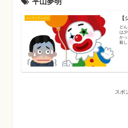
平山夢明
【
ノンフィクション
どん
は少
かっ
殺し
スポ