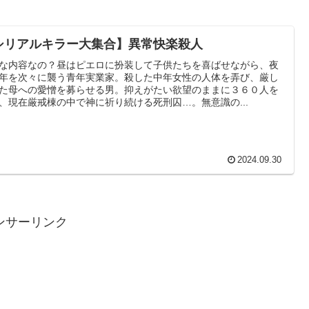
シリアルキラー大集合】異常快楽殺人
な内容なの？昼はピエロに扮装して子供たちを喜ばせながら、夜
年を次々に襲う青年実業家。殺した中年女性の人体を弄び、厳し
た母への愛憎を募らせる男。抑えがたい欲望のままに３６０人を
、現在厳戒棟の中で神に祈り続ける死刑囚…。無意識の...
2024.09.30
ンサーリンク