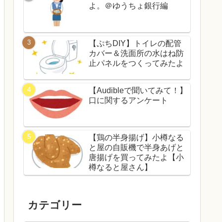
よ。＠ゆうちょ銀行編
【ぷちDIY】トイレの配管
カバー＆洗面所の水はね防
止パネルをつくってみたよ
【Audibleで聞いてみて！】
口に関するアンケート
【鶏の半身揚げ】小樽なる
と屋の自販機で半身あげと
唐揚げを買ってみたよ【小
樽なると屋さん】
カテゴリー