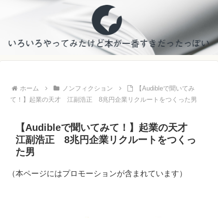
ホーム
ノンフィクション
【Audibleで聞いてみ
て！】起業の天才 江副浩正 8兆円企業リクルートをつくった男
【Audibleで聞いてみて！】起業の天才
江副浩正 8兆円企業リクルートをつくっ
た男
（本ページにはプロモーションが含まれています）