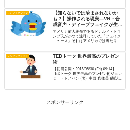
するのか？ これから登場するVRビジネス
とは？ 最前線で取材を続ける気鋭のジャ
ーナリストによる渾身のレポート！2016
【知らないでは済まされないか
ノンフィクション
年に...
も？】操作される現実―VR・合
成音声・ディープフェイクが生む
虚構のプロパガンダ
アメリカ前大統領であるドナルド・トラ
ンプ氏がかつて連呼していた「フェイク
ニュース」それはアメリカでは当たり前
に日常にあります。私たちの生活に当た
り前になっている各SNSやインターネッ
ト。そこに虚偽だったり、プロバガンダ
TEDトーク 世界最高のプレゼン
ノンフィクション
な記事や書き込みがあふ...
術
【初回公開：2013/08/30 (Fri) 09:14】
TEDトーク 世界最高のプレゼン術ジェレ
ミー・ドノバン (著), 中西 真雄美 (翻訳)
単行本: 204ページ出版社: 新潮社
(2013/7/18)言語 日本語ISBN-10: 4...
スポンサーリンク