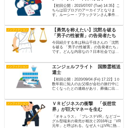
【初回公開：2015/07/07 (Tue) 14:35】こ
ちらは旧ブログのアーカイブとなりま
す。ルーシー・ブラックマンさん事件。
「ルーシー・ブラックマンさん事件（ル
ーシー・ブラックマンさんじけん）は、
2000年7月、神奈川県逗子市でイギリ...
【勇気を称えたい】沈黙を破る
ノンフィクション
「男子の性被害」の告発者たち
今回紹介する本は秋山千佳さんの「沈黙
を破る 「男子の性被害」の告発者たち」
です。どんな内容なの？日本社会では長
年“なかったこと”にされてきた男性の性被
害。加害者は、担任教師、実父、芸能事
務所社長……。社会の沈黙はいつまで続
エンジェルフライト 国際霊柩送
ノンフィクション
くのか?たった一人...
還士
【初回公開：2020/09/04 (Fri) 17:22】1０
数年前に知人のお父様が会社の旅行中に
亡くなったとの連絡があり、葬儀に出席
しました。旅行先は北海道。中堅建設会
社の社長さんで、お取引先様とのゴルフ
のプレー中に急に倒れて帰らぬ人とな...
ＶＲビジネスの衝撃 「仮想世
ノンフィクション
界」が巨大マネーを生む
「オキュラス」「プレステVR」などゴー
グル型端末の発売が相次ぐ2016年は「VR
元年」と呼ばれる。なぜ人々はVRに熱狂