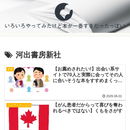
河出書房新社
【お薦めされたい!】出会い系サ
文芸
イトで70人と実際に会ってその人
に合いそうな本をすすめまくった
1年間のこと
2026.06.01
【がん患者だからって喜びを奪わ
ノンフィクション
れるべきではない】くもをさがす