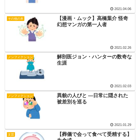
2021.04.06
【漫画・ムック】高橋葉介 怪奇
その他の本
幻想マンガの第一人者
2021.02.26
解剖医ジョン・ハンターの数奇な
ノンフィクション
生涯
2021.02.03
異貌の人びと —日常に隠された
ノンフィクション
被差別を巡る
2021.01.29
【葬儀で会って食べて受精する】
文芸