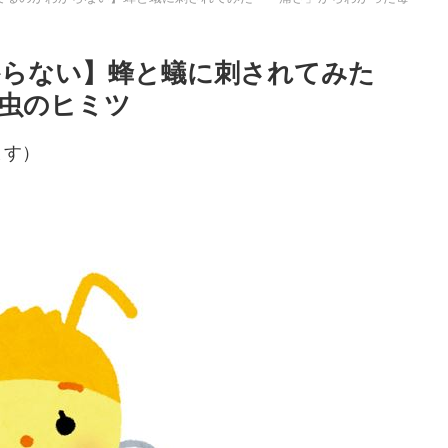
からない】蜂と蟻に刺されてみた
昆虫のヒミツ
ます）