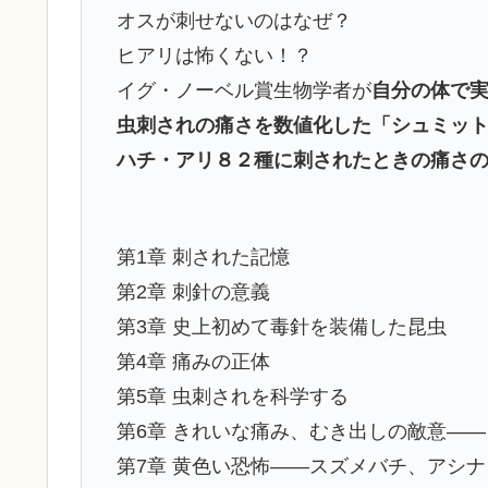
オスが刺せないのはなぜ？
ヒアリは怖くない！？
イグ・ノーベル賞生物学者が
自分の体で
虫刺されの痛さを数値化した「シュミッ
ハチ・アリ８２種に刺されたときの痛さ
第1章 刺された記憶
第2章 刺針の意義
第3章 史上初めて毒針を装備した昆虫
第4章 痛みの正体
第5章 虫刺されを科学する
第6章 きれいな痛み、むき出しの敵意―
第7章 黄色い恐怖――スズメバチ、アシ