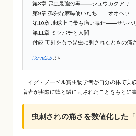
第8章 昆虫最強の毒――シュウカクアリ
第9章 孤独な麻酔使いたち――オオベッ
第10章 地球上で最も痛い毒針――サシハ
第11章 ミツバチと人間
付録 毒針をもつ昆虫に刺されたときの痛
HonyaClub
より
「イグ・ノーベル賞生物学者が自分の体で実
著者が実際に蜂と蟻に刺されたことをもとに
虫刺されの痛さを数値化した「