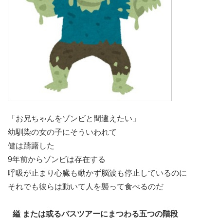
「お兄ちゃんをゾンビと間違えたい」
幼馴染の女の子にそういわれて
健は躊躇した
9年前からゾンビは存在する
呼吸が止まり心臓も動かず脳波も停止しているのに
それでも彼らは動いて人を襲って食べるのだ
縊 または或るバスツアーにまつわる五つの階段