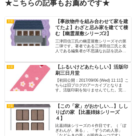
★こちらの記事もお薦めです★
【事故物件を組み合わせて家を建
文芸
てたよ】わざと忌み家を建てて棲
む【幽霊屋敷シリーズ2】
三津田信三氏の幽霊屋敷シリーズその第
二弾です。著者である三津田信三氏と友
人である編集者が不思議なお話を読み解
きます。★一巻である「どこの家にも怖
いものはいる」のレビューはこちら★タ
イトル通りの内容です。今なら「事故物
【ふるいけどあたらしい】活版印
文芸
件」といわれるような事件...
刷三日月堂
【初回公開：2017/09/06 (Wed) 11:11】こ
ちらは旧ブログのアーカイブとなりま
す。活版印刷を知りませんでした。完全
作者買いというかたちで購入しましたの
でなんだろう？印刷屋さんの話なんだろ
うな、くらいの気持ちで読み始めまし
【この「家」がおかしい…】しし
文芸
た。...
りばの家 【比嘉姉妹シリーズ
４】
比嘉姉妹シリーズの４作目です。（「ぼ
ぎわんが、来る」、「ずうのめ人形」
「などらきの首」が前作みっつです）★