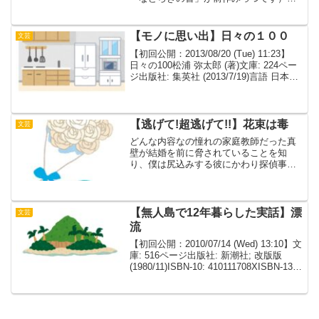
いままでの比嘉姉妹シリーズはこちら★
今回の物語は「家」というかたちの呪い
でした。家というものにこだわり続ける
【モノに思い出】日々の１００
文芸
バケモノ。家とは、家族と...
【初回公開：2013/08/20 (Tue) 11:23】
日々の100松浦 弥太郎 (著)文庫: 224ペー
ジ出版社: 集英社 (2013/7/19)言語 日本語
ISBN-10: 408745097XISBN-13: 978-
4087450...
【逃げて!超逃げて!!】花束は毒
文芸
どんな内容なの憧れの家庭教師だった真
壁が結婚を前に脅されていることを知
り、僕は尻込みする彼にかわり探偵事務
所に調査を依頼。そこに現れたのは中学
時代にいじめに遭っていた従兄をえげつ
ない方法で救ってくれた先輩の理花だっ
た。調査を進めるにつれ、見...
【無人島で12年暮らした実話】漂
文芸
流
【初回公開：2010/07/14 (Wed) 13:10】文
庫: 516ページ出版社: 新潮社; 改版版
(1980/11)ISBN-10: 410111708XISBN-13:
978-4101117089発売日： 1980/11商品の
寸...