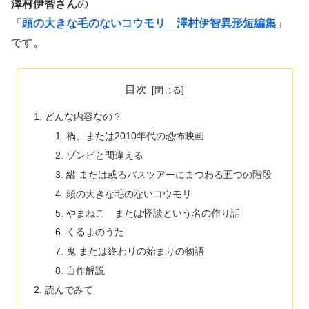
澤村伊智さん
の
「
頭の大きな毛のないコウモリ 澤村伊智異形短編集
」
です。
目次
どんな内容なの？
禍、または2010年代の恐怖映画
ゾンビと間違える
縊 または或るバスツアーにまつわる五つの階段
頭の大きな毛のないコウモリ
やまねこ または怪談という名の作り話
くるまのうた
鬼 または終わりの始まりの物語
自作解説
読んでみて