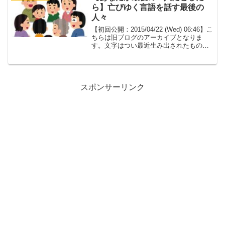
活革命いきなり副業を始め...
ら】亡びゆく言語を話す最後の
人々
【初回公開：2015/04/22 (Wed) 06:46】こ
ちらは旧ブログのアーカイブとなりま
す。文字はつい最近生み出されたもので
話言葉のほうがものすごく昔から存在す
る。当たり前といえば当たり前のこと
に、ものすごく驚いた。そしてその話言
葉は...
スポンサーリンク