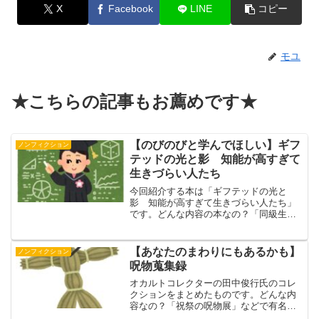
X
Facebook
LINE
コピー
モユ
★こちらの記事もお薦めです★
【のびのびと学んでほしい】ギフ
ノンフィクション
テッドの光と影 知能が高すぎて
生きづらい人たち
今回紹介する本は「ギフテッドの光と
影 知能が高すぎて生きづらい人たち」
です。どんな内容の本なの？「同級生と
話が合わない。なじめたことは一度もな
い。授業はクソつまらない」……IQ130以
上がひとつの基準ともされるギフテッ
【あなたのまわりにもあるかも】
ノンフィクション
ド。強い個性ゆえに周囲...
呪物蒐集録
オカルトコレクターの田中俊行氏のコレ
クションをまとめたものです。どんな内
容なの？「祝祭の呪物展」などで有名な
オカルトコレクターの田中俊行氏。彼の