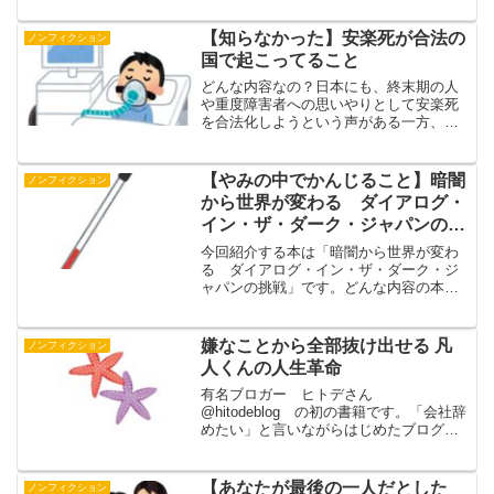
コレクションである呪物がどのようにや
ってきたのか。それらにまつわるエピソ
【知らなかった】安楽死が合法の
ノンフィクション
ードがかかれています。第...
国で起こってること
どんな内容なの？日本にも、終末期の人
や重度障害者への思いやりとして安楽死
を合法化しようという声がある一方、医
療費削減という目的を公言してはばから
ない政治家やインフルエンサーがいる。
「死の自己決定権」が認められるとどう
【やみの中でかんじること】暗闇
ノンフィクション
なるのか。「安楽死先進国...
から世界が変わる ダイアログ・
イン・ザ・ダーク・ジャパンの挑
戦
今回紹介する本は「暗闇から世界が変わ
る ダイアログ・イン・ザ・ダーク・ジ
ャパンの挑戦」です。どんな内容の本な
の？1993年、ある日出合った新聞の囲み
記事───欧州で視覚障がい者が案内する
｢闇の中の対話」というイベントが流行っ
嫌なことから全部抜け出せる 凡
ノンフィクション
ているという記事...
人くんの人生革命
有名ブロガー ヒトデさん
@hitodeblog の初の書籍です。「会社辞
めたい」と言いながらはじめたブログ
（副業）をきっかけに会社を辞めて、会
社を興しました、じゃあどうやったの？
という内容です。第一章 凡人くんの生
【あなたが最後の一人だとした
ノンフィクション