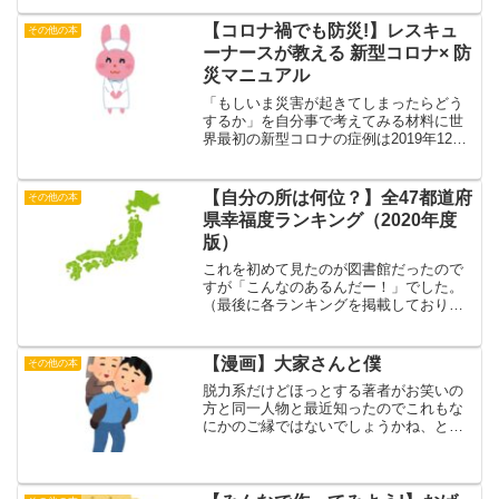
と大丈夫。そう思うのです。Twitterで大
人気の作家・午後(ごご)さんが送る眠れな
【コロナ禍でも防災!】レスキュ
その他の本
くて不安な...
ーナースが教える 新型コロナ× 防
災マニュアル
「もしいま災害が起きてしまったらどう
するか」を自分事で考えてみる材料に世
界最初の新型コロナの症例は2019年12月
8日に発症したとされています。（WHO
より）それから現在で2年と５カ月。ワク
チンが作られて接種を行い鎮圧されゆく
【自分の所は何位？】全47都道府
その他の本
国と、そのワク...
県幸福度ランキング（2020年度
版）
これを初めて見たのが図書館だったので
すが「こんなのあるんだー！」でした。
（最後に各ランキングを掲載しておりま
す）・健康・文化・仕事・生活・教育５
つのカテゴリーに分けての順位を総合的
にみてのランキング形式で書いてありま
【漫画】大家さんと僕
その他の本
す。その5つのカテゴリー...
脱力系だけどほっとする著者がお笑いの
方と同一人物と最近知ったのでこれもな
にかのご縁ではないでしょうかね、と手
に取りました。一般的にはコミックエッ
セイのジャンルでしょうか。あらあらま
あまあ最初大家さんのペースに戸惑って
いた著者が、それでも一緒...