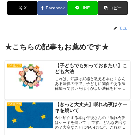
X
Facebook
LINE
コピー
モユ
★こちらの記事もお薦めです★
【子どもでも知っておきたい】こ
その他の本
ども六法
これは、知識は武器と教える本たくさん
ある法律の中で、子どもに関係のある法
律知っておいたほうがよい法律をピック
アップしました。とまえがきにあるよう
に法律の本です。我が家にも六法全書は
ありますが、まともに開いてませんし読
【きっと大丈夫】眠れぬ夜はケー
その他の本
んでもいません。何かあっ...
キを焼いて
今回紹介する本は午後さんの「眠れぬ夜
はケーキを焼いて 」です。どんな内容な
の？大変なことは多いけれど、これだけ
たくさんのケーキをつくれるのならきっ