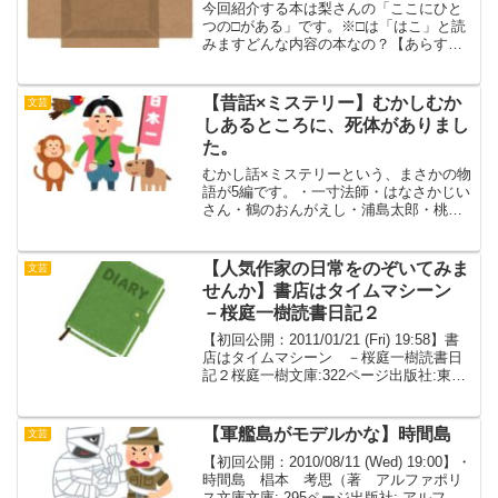
今回紹介する本は梨さんの「ここにひと
つの□がある」です。※□は「はこ」と読
みますどんな内容の本なの？【あらす
じ】フリマアプリで、「カシルさま専
用」として箱を出品すると、必ず落札さ
れる。しかし、カシル様への箱には、何
【昔話×ミステリー】むかしむか
文芸
も入れてはならないという決...
しあるところに、死体がありまし
た。
むかし話×ミステリーという、まさかの物
語が5編です。・一寸法師・はなさかじい
さん・鶴のおんがえし・浦島太郎・桃太
郎そのままむかし話の主人公がこれらの
主人公ではなく、たとえば一寸法師だと
「お姫様が鬼に襲われた時いっしょに同
【人気作家の日常をのぞいてみま
文芸
行していた家来の男」...
せんか】書店はタイムマシーン
－桜庭一樹読書日記２
【初回公開：2011/01/21 (Fri) 19:58】書
店はタイムマシーン －桜庭一樹読書日
記２桜庭一樹文庫:322ページ出版社:東京
創元社 (2010/11/27)ISBN-
10:4488070663ISBN-13:978-44880...
【軍艦島がモデルかな】時間島
文芸
【初回公開：2010/08/11 (Wed) 19:00】・
時間島 椙本 考思（著 アルファポリ
ス文庫文庫: 295ページ出版社: アルファ