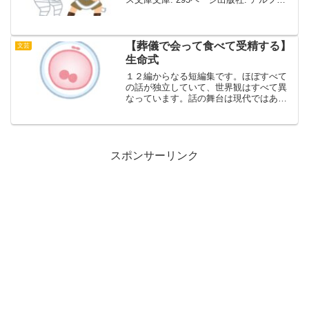
ポリス (2010/07)ISBN-10:
4434147242ISBN-13: 978-44341...
【葬儀で会って食べて受精する】
文芸
生命式
１２編からなる短編集です。ほぼすべて
の話が独立していて、世界観はすべて異
なっています。話の舞台は現代ではあり
ますが、SFのようなホラーのような、ジ
ャンルを決めれない内容が多い印象で
す。・生命式本のタイトルにもなってい
るこの話は、「人が亡くな...
スポンサーリンク