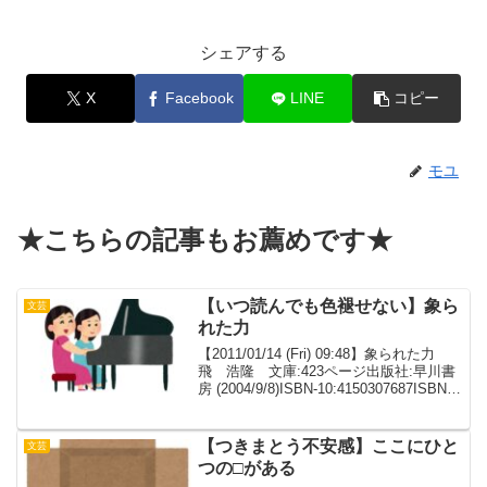
シェアする
X
Facebook
LINE
コピー
モユ
★こちらの記事もお薦めです★
【いつ読んでも色褪せない】象ら
文芸
れた力
【2011/01/14 (Fri) 09:48】象られた力
飛 浩隆 文庫:423ページ出版社:早川書
房 (2004/9/8)ISBN-10:4150307687ISBN-
13:978-4150307684発売日：2004/9/8商品
の寸法:...
【つきまとう不安感】ここにひと
文芸
つの□がある