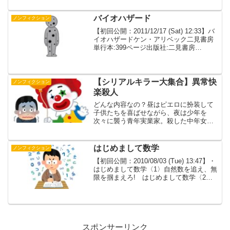
った本です。VRといえばGOROmanさん
ですがGOROmanさんの本「ミライをつ
くろう」の...
バイオハザード
ノンフィクション
【初回公開：2011/12/17 (Sat) 12:33】バ
イオハザードケン・アリベック二見書房
単行本:399ページ出版社:二見書房
(1999/06)ISBN-10:4576991248ISBN-
13:978-4576991245発売日：...
【シリアルキラー大集合】異常快
ノンフィクション
楽殺人
どんな内容なの？昼はピエロに扮装して
子供たちを喜ばせながら、夜は少年を
次々に襲う青年実業家。殺した中年女性
の人体を弄び、厳しかった母への愛憎を
募らせる男。抑えがたい欲望のままに３
６０人を殺し、現在厳戒棟の中で神に祈
はじめまして数学
ノンフィクション
り続ける死刑囚…。無意識の...
【初回公開：2010/08/03 (Tue) 13:47】・
はじめまして数学〈1〉自然数を追え、無
限を掴まえろ! はじめまして数学〈2〉
ベクトルをまわせ、ドミノを倒せ! はじ
めまして数学〈3〉二階建ての数「分数」
の世界 吉田 武（著） 幻冬...
スポンサーリンク