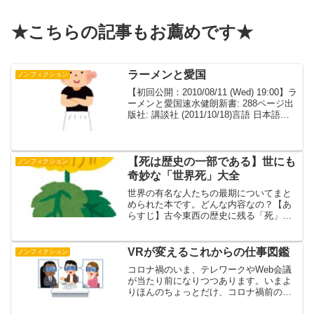
★こちらの記事もお薦めです★
ラーメンと愛国
ノンフィクション
【初回公開：2010/08/11 (Wed) 19:00】ラ
ーメンと愛国速水健朗新書: 288ページ出
版社: 講談社 (2011/10/18)言語 日本語
ISBN-10: 4062800411ISBN-13: 978-
4062800419発...
【死は歴史の一部である】世にも
ノンフィクション
奇妙な「世界死」大全
世界の有名な人たちの最期についてまと
められた本です。どんな内容なの？【あ
らすじ】古今東西の歴史に残る「死」を
見ると、英雄的に命を散らした人や悲劇
的な生涯の終え方をした人もいて、そう
した人々の「死」は物語となって多くの
VRが変えるこれからの仕事図鑑
ノンフィクション
人々の心に生き続ける。し...
コロナ禍のいま、テレワークやWeb会議
が当たり前になりつつあります。いまよ
りほんのちょっとだけ、コロナ禍前の話
VRが生活にこんな風に使われるよ、とい