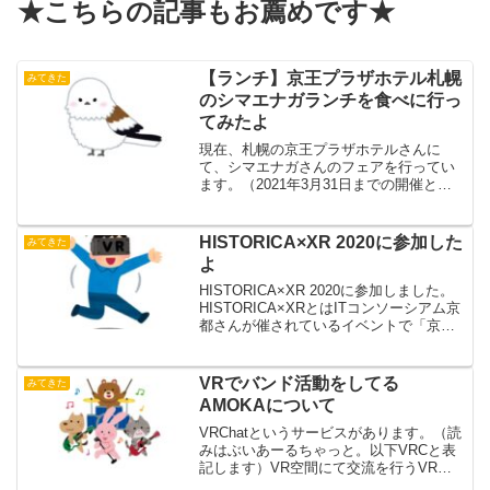
★こちらの記事もお薦めです★
【ランチ】京王プラザホテル札幌
みてきた
のシマエナガランチを食べに行っ
てみたよ
現在、札幌の京王プラザホテルさんに
て、シマエナガさんのフェアを行ってい
ます。（2021年3月31日までの開催とな
ります）（2021年3月16日に京王プラザ
ホテル札幌さまよりご好評につき、販売
期間を延長いたします。と発表されまし
HISTORICA×XR 2020に参加した
みてきた
た！）（202...
よ
HISTORICA×XR 2020に参加しました。
HISTORICA×XRとはITコンソーシアム京
都さんが催されているイベントで「京都
ヒストリカ国際映画祭」との連動企画と
して行っていたものを今回はオンライン
で開催ということです。11/8開催...
VRでバンド活動をしてる
みてきた
AMOKAについて
VRChatというサービスがあります。（読
みはぶいあーるちゃっと。以下VRCと表
記します）VR空間にて交流を行うVR内
のSNSのようなものです。そのVRCを中