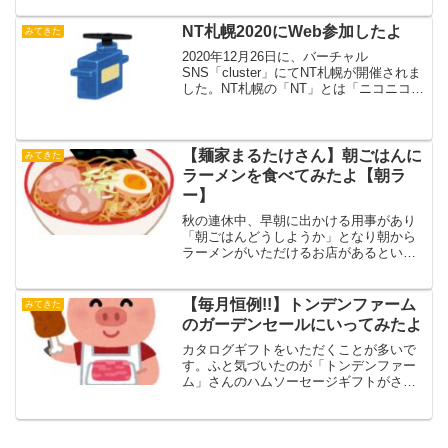
心にバンド活動をされてるAMOKAさん
（あもか）がすきです。私はブログのタ
NT札幌2020にWeb参加したよ
みてきた
イトル通...
2020年12月26日に、バーチャル
SNS「cluster」にてNT札幌が開催されま
した。NT札幌の「NT」とは「ニコニコ技
術部（Nico-TECH:）」というイメージが
ありますが「なんかつくってみた」のNT
ということで開催していらっしゃる...
【麺家まるたけさん】朝ごはんに
みてきた
ラーメンを食べてみたよ【朝ラ
ー】
秋の連休中、早朝に出かける用事があり
「朝ごはんどうしようか」となり朝から
ラーメンがいただけるお店があるという
ことでいってみました。麺家まるたけさ
ん麺家まるたけさん場所は北海道石狩市
花川南５条１丁目１４石狩手稲通沿いの
【毎月恒例!!】トンデンファーム
みてきた
花川南に、2021年4...
のガーデンセールにいってみたよ
カタログギフトをいただくことが多いで
す。ふと気づいたのが「トンデンファー
ム」さんのハムソーセージギフトがさま
ざまなカタログギフトで使われている
な、ということでした。トンデン…屯
田…北海道の会社かな？調べてみたら北
海道江別市の会社だったので、...