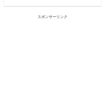
(2010/9/30)ISBN-10: 4150310106ISBN-
13: 978-41503...
スポンサーリンク