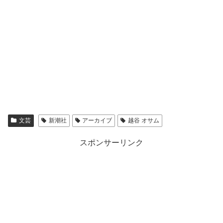
文芸
新潮社
アーカイブ
越谷 オサム
スポンサーリンク