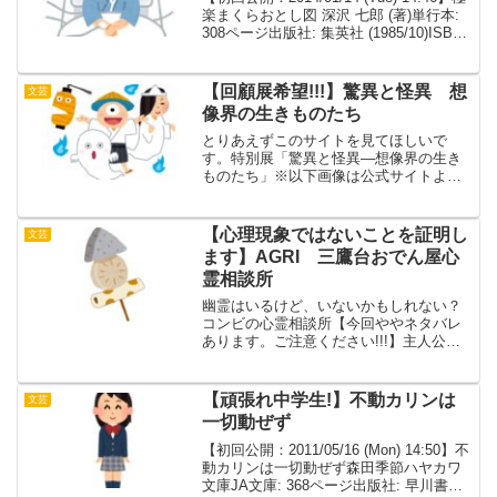
楽まくらおとし図 深沢 七郎 (著)単行本:
308ページ出版社: 集英社 (1985/10)ISBN-
10: 4087725448ISBN-13: 978-
4087725445発...
【回顧展希望!!!】驚異と怪異 想
文芸
像界の生きものたち
とりあえずこのサイトを見てほしいで
す。特別展「驚異と怪異―想像界の生き
ものたち」※以下画像は公式サイトより
この画像だけでも「なんかヤバい…」の
がわかっていただけるかと思いますが、
この本はこの展覧会の目録になります。
【心理現象ではないことを証明し
文芸
目録が市販される素晴らしい...
ます】AGRI 三鷹台おでん屋心
霊相談所
幽霊はいるけど、いないかもしれない？
コンビの心霊相談所【今回ややネタバレ
あります。ご注意ください!!!】主人公の
ふたりは中学校の同級生。「霊が見え
る」心霊現象絶対否定派理の天哉「霊が
いるとくしゃみが出る」(ただし本人は無
【頑張れ中学生!】不動カリンは
文芸
自覚)オカルトマニア...
一切動ぜず
【初回公開：2011/05/16 (Mon) 14:50】不
動カリンは一切動ぜず森田季節ハヤカワ
文庫JA文庫: 368ページ出版社: 早川書房