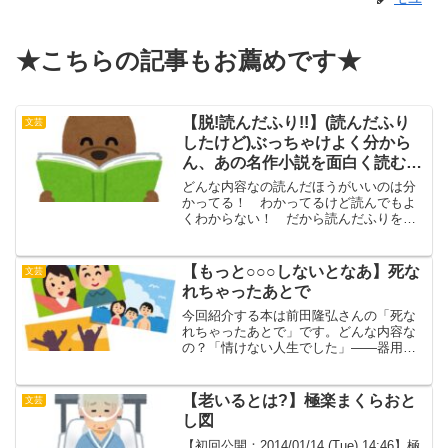
★こちらの記事もお薦めです★
【脱!読んだふり!!】(読んだふり
文芸
したけど)ぶっちゃけよく分から
ん、あの名作小説を面白く読む方
法
どんな内容なの読んだほうがいいのは分
かってる！ わかってるけど読んでもよ
くわからない！ だから読んだふりをし
ちゃうんだ！夏目漱石、村上春樹、ドス
トエフスキー、三島由紀夫、カミ
ュ……。読んだふりしたくなる、だけど
【もっと○○○しないとなあ】死な
文芸
実はよくわからない小説の楽しく...
れちゃったあとで
今回紹介する本は前田隆弘さんの「死な
れちゃったあとで」です。どんな内容な
の？「情けない人生でした」――器用に
生きていた後輩の死、海で溺死した
父……岸本佐知子さん、能町みね子さん
推薦！忘れられない喪失の記憶を炙り出
【老いるとは?】極楽まくらおと
文芸
すエッセイ集。岩井秀人さんと...
し図
【初回公開：2014/01/14 (Tue) 14:46】極