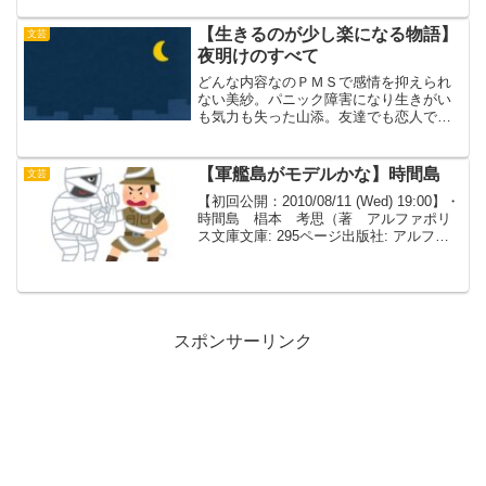
「七夕」。別れた亭主が転がり込んだこ
と...
【生きるのが少し楽になる物語】
文芸
夜明けのすべて
どんな内容なのＰＭＳで感情を抑えられ
ない美紗。パニック障害になり生きがい
も気力も失った山添。友達でも恋人でも
ないけれど、同志のような気持ちが芽生
えた二人は、自分にできることは少なく
とも、相手のことは助けられるかもしれ
【軍艦島がモデルかな】時間島
文芸
ないと思うようになり―。...
【初回公開：2010/08/11 (Wed) 19:00】・
時間島 椙本 考思（著 アルファポリ
ス文庫文庫: 295ページ出版社: アルファ
ポリス (2010/07)ISBN-10:
4434147242ISBN-13: 978-44341...
スポンサーリンク