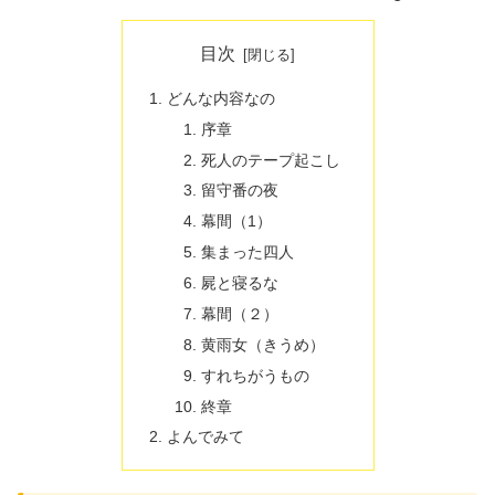
目次
どんな内容なの
序章
死人のテープ起こし
留守番の夜
幕間（1）
集まった四人
屍と寝るな
幕間（２）
黄雨女（きうめ）
すれちがうもの
終章
よんでみて