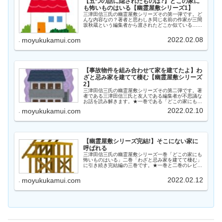
【五つの話に隠されたものは?】どこの家に
も怖いものはいる【幽霊屋敷シリーズ1】
三津田信三氏の幽霊屋敷シリーズその第一弾です。ど
んな内容なの？著者と思わしき同じ名前の作家が三間
坂秋蔵という編集者から渡されたどこか似ている…と
いうその五つの話を読みその謎に挑むという物語で
す。五つの話この編集者は怪談を蒐集するのが趣味で
2022.02.08
moyukukamui.com
そ...
【事故物件を組み合わせて家を建てたよ】わ
ざと忌み家を建てて棲む【幽霊屋敷シリーズ
2】
三津田信三氏の幽霊屋敷シリーズその第二弾です。著
者である三津田信三氏と友人である編集者が不思議な
お話を読み解きます。★一巻である「どこの家にも怖
いものはいる」のレビューはこちら★タイトル通りの
2022.02.10
moyukukamui.com
内容です。今なら「事故物件」といわれるような事
件...
【幽霊屋敷シリーズ完結!】そこにない家に
呼ばれる
三津田信三氏の幽霊屋敷シリーズ一巻「どこの家にも
怖いものはいる」二巻「わざと忌み家を建てて棲む」
に引き続き完結編の三巻です。★一巻と二巻のレビュ
ーはこちら★今回はどんな内容なの？今までのお話は
「幽霊屋敷」つまり「幽霊のでる家」でしたが今回
2022.02.12
moyukukamui.com
は...