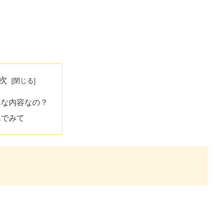
次
んな内容なの？
んでみて