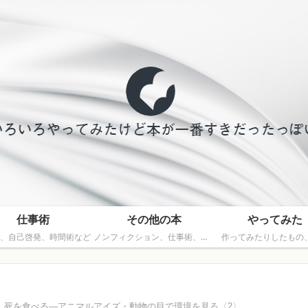
仕事術
その他の本
やってみた
、自己啓発、時間術など
ノンフィクション、仕事術、文芸以外の本
作ってみたりしたもの
】死を食べる―アニマルアイズ・動物の目で環境を見る〈2〉