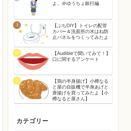
よ。＠ゆうちょ銀行編
【ぷちDIY】トイレの配管
カバー＆洗面所の水はね防
止パネルをつくってみたよ
【Audibleで聞いてみて！】
口に関するアンケート
【鶏の半身揚げ】小樽なる
と屋の自販機で半身あげと
唐揚げを買ってみたよ【小
樽なると屋さん】
カテゴリー