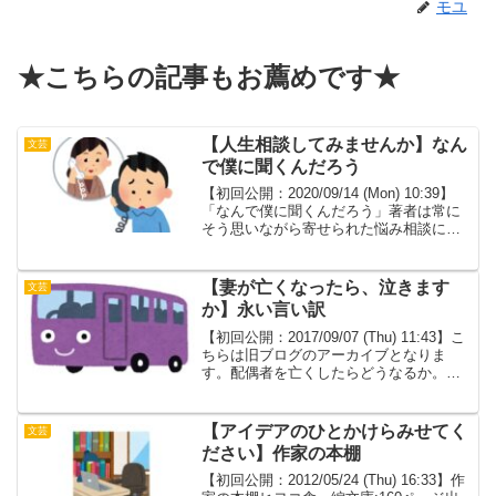
モユ
★こちらの記事もお薦めです★
【人生相談してみませんか】なん
文芸
で僕に聞くんだろう
【初回公開：2020/09/14 (Mon) 10:39】
「なんで僕に聞くんだろう」著者は常に
そう思いながら寄せられた悩み相談に答
えています。ガンの公表をしたらなぜか
悩み相談が来るようになったという。人
は何を求めて著者に悩みを打ち明けるの
【妻が亡くなったら、泣きます
文芸
か...
か】永い言い訳
【初回公開：2017/09/07 (Thu) 11:43】こ
ちらは旧ブログのアーカイブとなりま
す。配偶者を亡くしたらどうなるか。家
のローンが無くなるとか、保険金が下り
るとか、お葬式どうしようとか。俗物的
なことのあとに残るのはただひたすらに
【アイデアのひとかけらみせてく
文芸
虚...
ださい】作家の本棚
【初回公開：2012/05/24 (Thu) 16:33】作