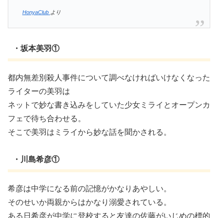
HonyaClub
より
・坂本美羽①
都内無差別殺人事件について調べなければいけなくなった
ライターの美羽は
ネットで妙な書き込みをしていた少女ミライとオープンカ
フェで待ち合わせる。
そこで美羽はミライから妙な話を聞かされる。
・川島希彦①
希彦は中学になる前の記憶がかなりあやしい。
そのせいか両親からはかなり溺愛されている。
ある日希彦が中学に登校すると友達の佐藤がいじめの標的