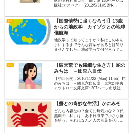
家の本棚ヒヨコ舎 編文庫:160ページ出
版社:アスペクト (2012/5/31)ISBN-
10:4757220707ISBN-13:978-4757220706
発売日：2012/5...
【国際情勢に強くなろう!】13歳
文芸
からの地政学 カイゾクとの地球
儀航海
地政学って知ってますか？私はこの本を
手にするまでそんな言葉があるとは知り
ませんでした。地政学って何だろう？一
言でいうと、地理的な条件に注目して、
軍事や外交といった国家戦略、また国同
士の関係などを分析、考察する学問で
【破天荒でも繊細な生き方】蛇の
文芸
す。国というのは、基本的に...
みちは －団鬼六自伝
【初回公開：2010/11/22 (Mon) 11:55】蛇
のみちは －団鬼六自伝団 鬼六幻冬舎
アウトロー文庫文庫: 307ページ出版社:
幻冬舎 (1997/06)ISBN-10:
4877284818ISBN-13: 978-48772...
【蟹との奇妙な生活】かにみそ
文芸
どんな内容なの？全てに無気力な２０代
無職の「私」は、ある日海岸で小さな蟹
を拾う。それはなんと人の言葉を話し、
体の割に何でも食べる。奇妙で楽しい暮
らしの中、私は彼の食事代のため働き始