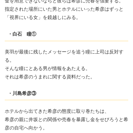
金を用意できないならと彼らは希彦に売春を強要する。
指定された場所にいた男とホテルにいった希彦はずっと
「視界にいる女」を鏡越しにみる。
・白石 瞳①
美羽が最後に残したメッセージを追う瞳に上司は反対す
る。
そんな瞳にとある男が情報をあたえる。
それは希彦のうまれに関する資料だった。
・川島希彦③
ホテルから出てきた希彦の態度に取り巻たちは、
希彦の親に井坂との関係や売春を暴露し金をせびろうと希
彦の自宅へ向かう。