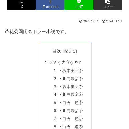
X
Facebook
LINE
コピー
2023.12.11
2024.01.18
芦花公園氏のホラー小説です。
目次
どんな内容なの？
・坂本美羽①
・川島希彦①
・坂本美羽②
・川島希彦②
・白石 瞳①
・川島希彦③
・白石 瞳②
・白石 瞳③