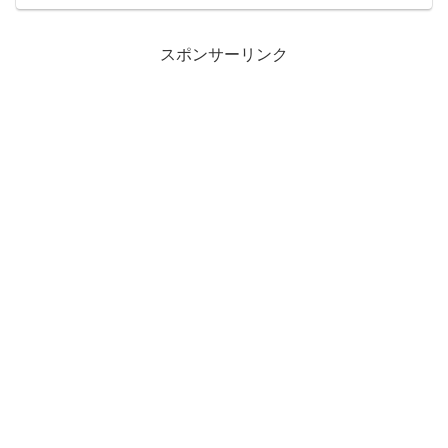
めることに。しかし私は、職場でできた
彼女を衝動的に殺してしま...
スポンサーリンク