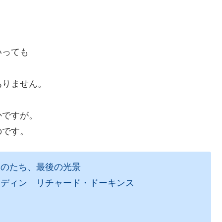
いっても
ありません。
かですが。
のです。
ものたち、最後の光景
ワディン リチャード・ドーキンス