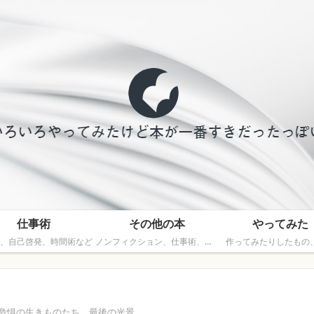
仕事術
その他の本
やってみた
、自己啓発、時間術など
ノンフィクション、仕事術、文芸以外の本
作ってみたりしたもの
滅危惧の生きものたち、最後の光景