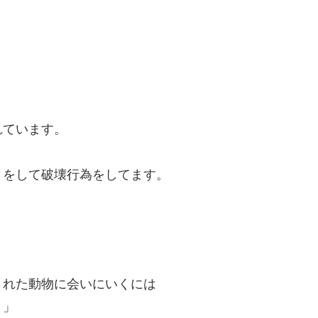
れています。
とをして破壊行為をしてます。
された動物に会いにいくには
。」