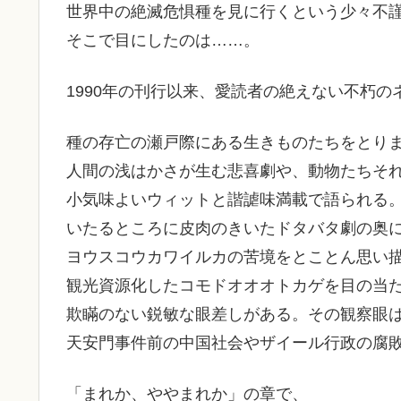
世界中の絶滅危惧種を見に行くという少々不
そこで目にしたのは……。
1990年の刊行以来、愛読者の絶えない不朽
種の存亡の瀬戸際にある生きものたちをとり
人間の浅はかさが生む悲喜劇や、動物たちそ
小気味よいウィットと諧謔味満載で語られる
いたるところに皮肉のきいたドタバタ劇の奥
ヨウスコウカワイルカの苦境をとことん思い
観光資源化したコモドオオオトカゲを目の当
欺瞞のない鋭敏な眼差しがある。その観察眼
天安門事件前の中国社会やザイール行政の腐
「まれか、ややまれか」の章で、