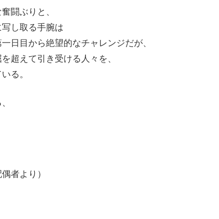
な奮闘ぶりと、
に写し取る手腕は
第一日目から絶望的なチャレンジだが、
屈を超えて引き受ける人々を、
ている。
る、
配偶者より）