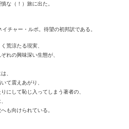
謹慎な（！）旅に出た。
のネイチャー・ルポ。待望の初邦訳である。
まく荒涼たる現実、
れぞれの興味深い生態が、
。
には、
描いて震えあがり、
たりにして恥じ入ってしまう著者の、
は、
敗へも向けられている。