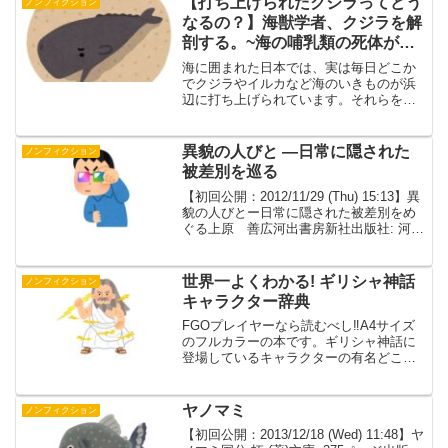
【打ち上げられたクジラってどう
ノンフィクション
なるの？】海獣学者、クジラを解
剖する。~海の哺乳類の死体が教
えてくれること
海に囲まれた日本では、実は毎日どこか
でクジラやイルカなど海のいきものが浜
辺に打ち上げられています。それらを解
剖したり、なぜ座礁したのかを調べてい
る著者の本です。ストランディング本書
には「ストランディング」という言葉が
異貌の人びと —日常に隠された
ノンフィクション
何度も出てきます。ストラ...
被差別を巡る
【初回公開：2012/11/29 (Thu) 15:13】異
貌の人びとー日常に隠された被差別をめ
ぐる上原 善広河出書房新社出版社: 河出
書房新社 (2012/4/20)ISBN-10:
4309021085ISBN-13: 978-4309...
世界一よくわかる! ギリシャ神話
ノンフィクション
キャラクター辞典
FGOプレイヤーなら読むべし‼A4サイズ
のフルカラーの本です。ギリシャ神話に
登場しているキャラクターの有名どころ
が網羅されています。私もFGOをプレイ
しており、「キャラクター相関がわかる
かな？」ということで手に取りました。
ヤノマミ
ノンフィクション
１・オリュンポス１...
【初回公開：2013/12/18 (Wed) 11:48】ヤ