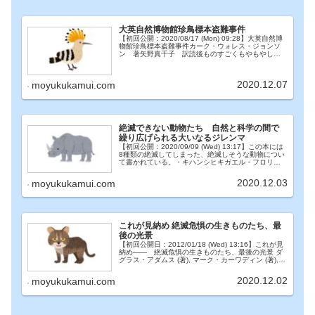
大英自然博物館珍鳥標本盗難事件
【初回公開：2020/08/17 (Mon) 09:28】大英自然博
物館珍鳥標本盗難事件カーク・ウォレス・ジョンソ
ン 著矢野真千子 訳読後ものすごくもやもやし
た。いまももやもやしてる。犯罪を犯しても罪に問
われないこと。加害者は名前を変えて社...
2020.12.07
moyukukamui.com
絶滅できない動物たち 自然と科学の間で
繰り広げられる大いなるジレンマ
【初回公開：2020/09/09 (Wed) 13:17】この本には
8種類の絶滅してしまった、絶滅しそうな動物につい
て書かれている。・キハンシヒキガエル・フロリダ
パンサー・ホワイトサンズパプフィッシュ・タイセ
イヨウセミクジラ・ハワイガラス・...
2020.12.03
moyukukamui.com
これが見納め 絶滅危惧の生きものたち、最
後の光景
【初回公開日：2012/01/18 (Wed) 13:16】これが見
納め―― 絶滅危惧の生きものたち、最後の光景 ダ
グラス・アダムス (著), マーク・カーワディン (著),リ
チャード・ドーキンス(序文) (著),安原 和見 (翻訳)単
行本...
2020.12.02
moyukukamui.com