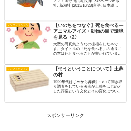
ノマミ国分 拓 (著)文庫: 375ページ出版
社: 新潮社 (2013/10/28)言語: 日本語
ISBN-10: 4101281912ISBN-13: 978-
410128191...
【いのちをつなぐ】死を食べる―
ノンフィクション
アニマルアイズ・動物の目で環境
を見る〈2〉
大型の写真集ようなの様相をした本で
す。タイトルの「死を食べる」の通りこ
の本は死と食べることが書かれていま
す。どんな内容なの？破壊が進む中、動
物カメラマンと一緒に動物の目を通し
て、もう一度地球環境を見つめ直すシリ
【弔うということについて】土葬
ノンフィクション
ーズ。2巻は、動物の「死」を観...
の村
1990年代はじめから葬儀について聞き取
り調査をしている著者が土葬をはじめと
した葬儀という文化とその変化について
まとめたという類を見ないものです。土
葬、野焼き火葬、風葬それらにまつわる
怪談についての4章から構成されていま
す。ですが一章である...
スポンサーリンク