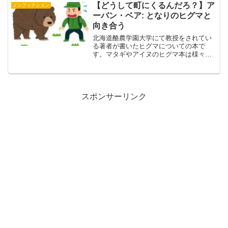
ンの一室を管理する仕事の求人を見つけ
【どうして町にくるんだろ？】ア
ノンフィクション
る。雇用の条件は『隣人と...
ーバン・ベア: となりのヒグマと
向き合う
北海道酪農学園大学にて教授をされてい
る著者が書いたヒグマについての本で
す。マタギやアイヌのヒグマ本は様々あ
りますがヒグマのフィールドワークの本
は珍しいと思います。内容は北海道大学
農学部に入学後すぐにヒグマ研究グルー
プに入り天塩演習林にヒグマ...
スポンサーリンク