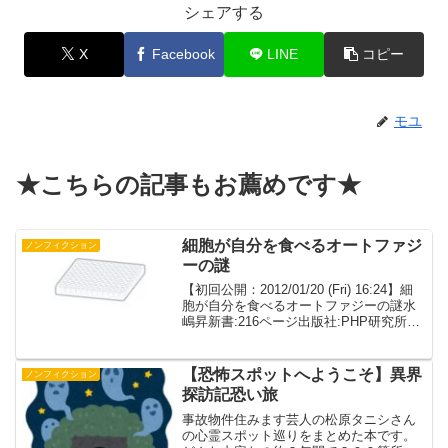
シェアする
X
Facebook
LINE
コピー
モユ
★こちらの記事もお薦めです★
細胞が自分を食べるオートファジ
ノンフィクション
ーの謎
【初回公開：2012/01/20 (Fri) 16:24】細
胞が自分を食べるオートファジーの謎水
嶋昇新書:216ページ出版社:PHP研究所
(2011/11/19)言語日本語ISBN-
10:4569800718ISBN-13:978-456...
【恐怖スポットへようこそ】異界
ノンフィクション
探訪記恐い旅
事故物件住みます芸人の松原タニシさん
の心霊スポット巡りをまとめた本です。