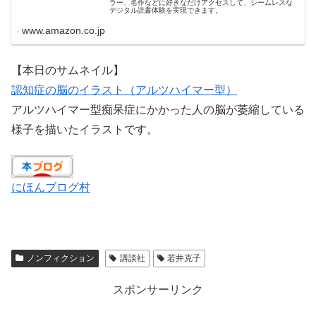
ラー、名作などに好きなだけアクセスして、シームレスな
デジタル読書体験を実現できます。
www.amazon.co.jp
【本日のサムネイル】
認知症の脳のイラスト（アルツハイマー型）
アルツハイマー型痴呆症にかかった人の脳が萎縮している
様子を描いたイラストです。
にほんブログ村
ノンフィクション
講談社
若井克子
スポンサーリンク