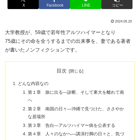
X
Facebook
LINE
コピー
2024.05.20
大学教授が、59歳で若年性アルツハイマーとなり
75歳にその命を全うするまでの出来事を、妻である著者
が書いたノンフィクションです。
目次
どんな内容なの
第１章 旅に出る―診断、そして東大を離れて南
へ
第２章 南国の日々―沖縄で見つけた、ささやか
な居場所
第３章 告白―アルツハイマー病を公表する
第４章 人々のなかへ―講演行脚の日々と、気づ