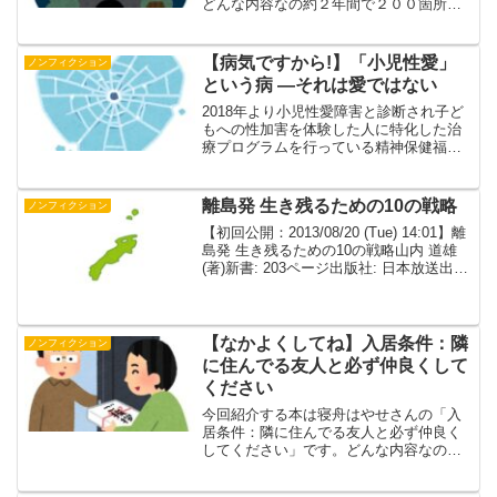
どんな内容なの約２年間で２００箇所以
上の「異界」を巡った旅の記録をまとめ
ました。心霊スポット、事件現場、火の
玉目撃地、戦跡、トンネル、処刑場跡、
【病気ですから!】「小児性愛」
ノンフィクション
呪いの場、自発多発スポッ...
という病 ―それは愛ではない
2018年より小児性愛障害と診断され子ど
もへの性加害を体験した人に特化した治
療プログラムを行っている精神保健福祉
士の書かれた本です。犯罪なのに、病気
って？ご自身のクリニックで150人以上治
療したことで見えてきたもの、データが
離島発 生き残るための10の戦略
ノンフィクション
書かれています。...
【初回公開：2013/08/20 (Tue) 14:01】離
島発 生き残るための10の戦略山内 道雄
(著)新書: 203ページ出版社: 日本放送出版
協会 (2007/06)ISBN-10:
4140882220ISBN-13: 978-4...
【なかよくしてね】入居条件：隣
ノンフィクション
に住んでる友人と必ず仲良くして
ください
今回紹介する本は寝舟はやせさんの「入
居条件：隣に住んでる友人と必ず仲良く
してください」です。どんな内容なの？
【あらすじ】実母のせいで貯金も住処も
失ったタカヒロは、住み込みでマンショ